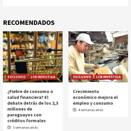
RECOMENDADOS
EXCLUSIVO
LCN INVESTIGA
EXCLUSIVO
LCN INVESTIGA
¿Fiebre de consumo o
Crecimiento
salud financiera? El
económico mejora el
debate detrás de los 2,3
empleo y consumo
millones de
4 semanas atrás
paraguayos con
créditos formales
3 semanas atrás