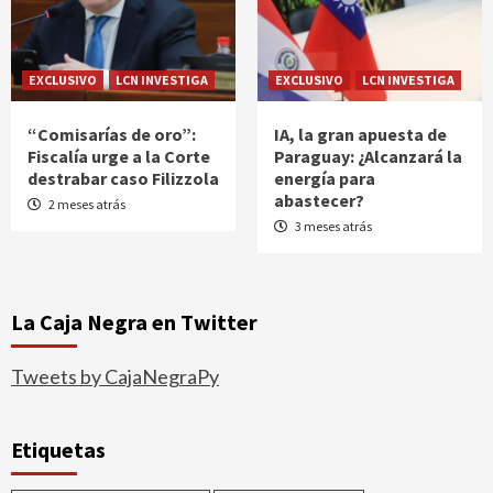
EXCLUSIVO
LCN INVESTIGA
EXCLUSIVO
LCN INVESTIGA
“Comisarías de oro”:
IA, la gran apuesta de
Fiscalía urge a la Corte
Paraguay: ¿Alcanzará la
destrabar caso Filizzola
energía para
abastecer?
2 meses atrás
3 meses atrás
La Caja Negra en Twitter
Tweets by CajaNegraPy
Etiquetas