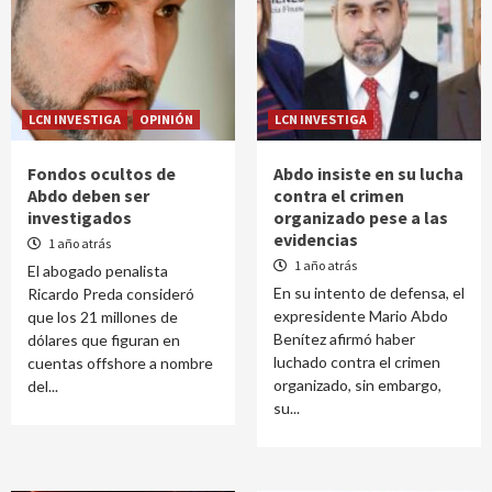
LCN INVESTIGA
OPINIÓN
LCN INVESTIGA
Fondos ocultos de
Abdo insiste en su lucha
Abdo deben ser
contra el crimen
investigados
organizado pese a las
evidencias
1 año atrás
1 año atrás
El abogado penalista
En su intento de defensa, el
Ricardo Preda consideró
expresidente Mario Abdo
que los 21 millones de
Benítez afirmó haber
dólares que figuran en
luchado contra el crimen
cuentas offshore a nombre
organizado, sin embargo,
del...
su...