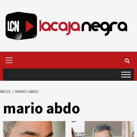
Saltar
al
contenido
Menú
primario
INICIO
MARIO ABDO
mario abdo