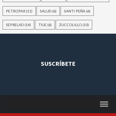
PETROPAR
(11)
SALUD
(6)
SANTI PEÑA
(6)
SEPRELAD
(14)
TSJE
(6)
ZUCCOLILLO
(10)
SUSCRÍBETE