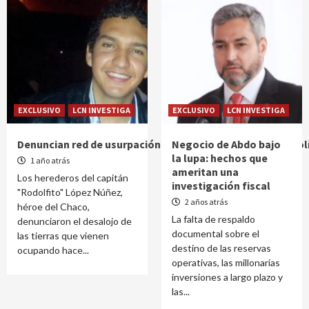
EXCLUSIVO
LCN INVESTIGA
EXCLUSIVO
LCN INVESTIGA
Denuncian red de usurpación de bienes con influencias pol
Negocio de Abdo bajo
la lupa: hechos que
1 año atrás
ameritan una
Los herederos del capitán
investigación fiscal
"Rodolfito" López Núñez,
2 años atrás
héroe del Chaco,
La falta de respaldo
denunciaron el desalojo de
documental sobre el
las tierras que vienen
destino de las reservas
ocupando hace...
operativas, las millonarias
inversiones a largo plazo y
las...