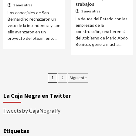
trabajos
3 años atrás
3 años atrás
Los concejales de San
La deuda del Estado con las
Bernardino rechazaron un
empresas de la
veto de la intendencia y con
construcción, una herencia
ello avanzaron en un
del gobierno de Mario Abdo
proyecto de loteamiento...
Benítez, genera mucha...
Paginación
1
2
Siguiente
de
La Caja Negra en Twitter
entradas
Tweets by CajaNegraPy
Etiquetas