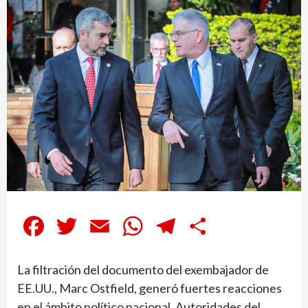
Facebook
Twitter
Email
WhatsApp
Telegram
Compartir
La filtración del documento del exembajador de
EE.UU., Marc Ostfield, generó fuertes reacciones
en el ámbito político nacional. Autoridades del