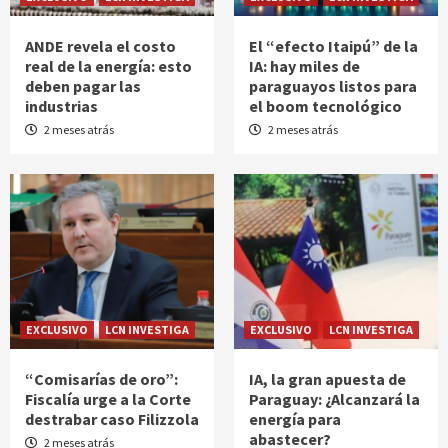
ANDE revela el costo
El “efecto Itaipú” de la
real de la energía: esto
IA: hay miles de
deben pagar las
paraguayos listos para
industrias
el boom tecnológico
2 meses atrás
2 meses atrás
EXCLUSIVO
LCN INVESTIGA
EXCLUSIVO
LCN INVESTIGA
“Comisarías de oro”:
IA, la gran apuesta de
Fiscalía urge a la Corte
Paraguay: ¿Alcanzará la
destrabar caso Filizzola
energía para
abastecer?
2 meses atrás