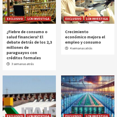
EXCLUSIVO
LCN INVESTIGA
EXCLUSIVO
LCN INVESTIGA
¿Fiebre de consumo o
Crecimiento
salud financiera? El
económico mejora el
debate detrás de los 2,3
empleo y consumo
millones de
4 semanas atrás
paraguayos con
créditos formales
3 semanas atrás
EXCLUSIVO
LCN INVESTIGA
EXCLUSIVO
LCN INVESTIGA