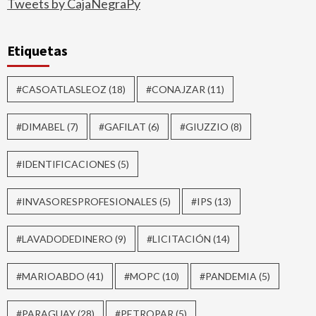
Tweets by CajaNegraPy
Etiquetas
#CASOATLASLEOZ
(18)
#CONAJZAR
(11)
#DIMABEL
(7)
#GAFILAT
(6)
#GIUZZIO
(8)
#IDENTIFICACIONES
(5)
#INVASORESPROFESIONALES
(5)
#IPS
(13)
#LAVADODEDINERO
(9)
#LICITACIÓN
(14)
#MARIOABDO
(41)
#MOPC
(10)
#PANDEMIA
(5)
#PARAGUAY
(28)
#PETROPAR
(5)