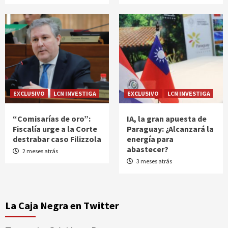
EXCLUSIVO
LCN INVESTIGA
EXCLUSIVO
LCN INVESTIGA
“Comisarías de oro”:
IA, la gran apuesta de
Fiscalía urge a la Corte
Paraguay: ¿Alcanzará la
destrabar caso Filizzola
energía para
abastecer?
2 meses atrás
3 meses atrás
La Caja Negra en Twitter