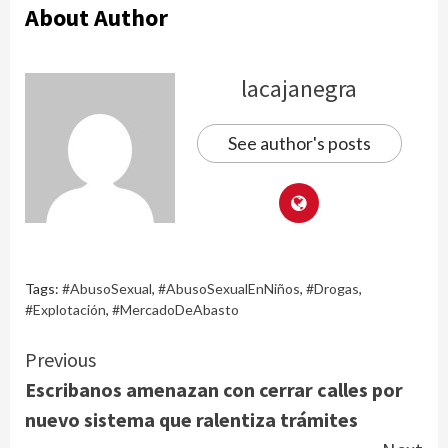
About Author
lacajanegra
See author's posts
Tags:
#AbusoSexual
,
#AbusoSexualEnNiños
,
#Drogas
,
#Explotación
,
#MercadoDeAbasto
Continue
Previous
Escribanos amenazan con cerrar calles por
Reading
nuevo sistema que ralentiza trámites