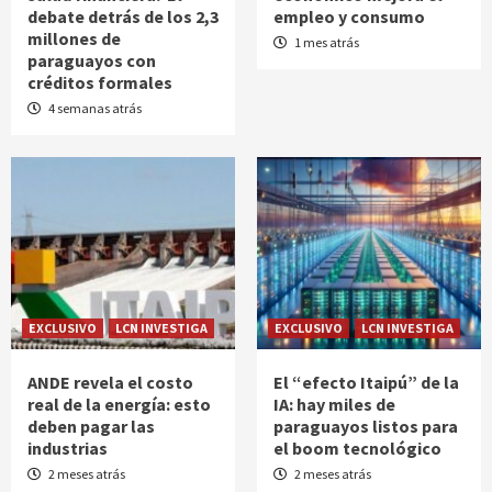
debate detrás de los 2,3
empleo y consumo
millones de
1 mes atrás
paraguayos con
créditos formales
4 semanas atrás
EXCLUSIVO
LCN INVESTIGA
EXCLUSIVO
LCN INVESTIGA
ANDE revela el costo
El “efecto Itaipú” de la
real de la energía: esto
IA: hay miles de
deben pagar las
paraguayos listos para
industrias
el boom tecnológico
2 meses atrás
2 meses atrás