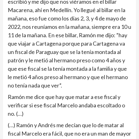
escribió y me dijo que nos viéramos en el billar
Macarena, ahí en Mede­llín. Yo llegué al billar en la
mañana, eso fue como los días 2, 3, y 4 de mayo de
2022, nos reuníamos en la mañana, siempre era 10 u
11 de la mañana. En ese billar, Ramón me dijo: “hay
que viajar a Cartagena por­que para Cartagena va
un fiscal de Paraguay que se la tenía montada al
patrón y le metió al hermano preso como 4 años y
que ese fis­cal se la tenía montada a la familia y que
le metió 4 años preso al hermano y que el hermano
no tenía nada que ver”.
Ramón me dice que hay que matar a ese fiscal y
verifi­car si ese fiscal Marcelo andaba escoltado o
no. (…)
(…) Ramón y Andrés me decían que lo de matar al
fis­cal Marcelo era fácil, que no era un man de mayor