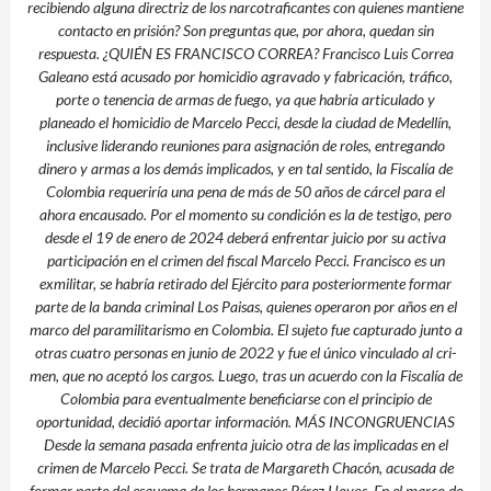
reci­biendo alguna directriz de los narcotraficantes con quienes mantiene
contacto en prisión? Son preguntas que, por ahora, quedan sin
respuesta. ¿QUIÉN ES FRANCISCO CORREA? Francisco Luis Correa
Galeano está acusado por homicidio agravado y fabri­cación, tráfico,
porte o tenen­cia de armas de fuego, ya que habría articulado y
planeado el homicidio de Marcelo Pecci, desde la ciudad de Medellín,
inclusive liderando reunio­nes para asignación de roles, entregando
dinero y armas a los demás implicados, y en tal sentido, la Fiscalía de
Colombia requeriría una pena de más de 50 años de cárcel para el
ahora encausado. Por el momento su condición es la de testigo, pero
desde el 19 de enero de 2024 deberá enfren­tar juicio por su activa
partici­pación en el crimen del fiscal Marcelo Pecci. Francisco es un
exmilitar, se habría retirado del Ejército para posteriormente formar
parte de la banda criminal Los Paisas, quienes opera­ron por años en el
marco del paramilitarismo en Colom­bia. El sujeto fue capturado junto a
otras cuatro perso­nas en junio de 2022 y fue el único vinculado al cri­
men, que no aceptó los car­gos. Luego, tras un acuerdo con la Fiscalía de
Colombia para eventualmente bene­ficiarse con el principio de
oportunidad, decidió apor­tar información. MÁS INCONGRUENCIAS
Desde la semana pasada enfrenta juicio otra de las implicadas en el
crimen de Marcelo Pecci. Se trata de Margareth Chacón, acusada de
formar parte del esquema de los hermanos Pérez Hoyos. En el marco de