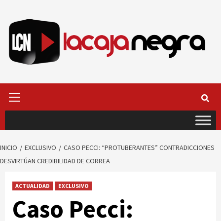
Saltar
al
contenido
Menú
primario
INICIO
EXCLUSIVO
CASO PECCI: “PROTUBERANTES” CONTRADICCIONES
DESVIRTÚAN CREDIBILIDAD DE CORREA
ACTUALIDAD
EXCLUSIVO
Caso Pecci: