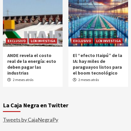
EXCLUSIVO
LCN INVESTIGA
EXCLUSIVO
LCN INVESTIGA
ANDE revela el costo
El “efecto Itaipú” de la
real de la energía: esto
IA: hay miles de
deben pagar las
paraguayos listos para
industrias
el boom tecnológico
2 meses atrás
2 meses atrás
La Caja Negra en Twitter
Tweets by CajaNegraPy