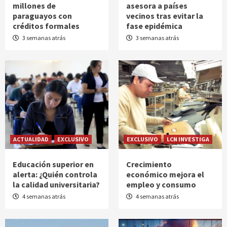
millones de
asesora a países
paraguayos con
vecinos tras evitar la
créditos formales
fase epidémica
3 semanas atrás
3 semanas atrás
ACTUALIDAD
EXCLUSIVO
EXCLUSIVO
LCN INVESTIGA
Educación superior en
Crecimiento
alerta: ¿Quién controla
económico mejora el
la calidad universitaria?
empleo y consumo
4 semanas atrás
4 semanas atrás