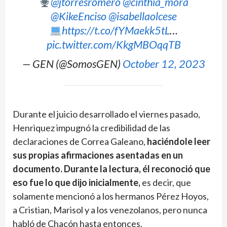
@jtorresromero
@cinthia_mora
@KikeEnciso
@isabellaolcese
https://t.co/fYMaekk5tL
…
pic.twitter.com/KkgMBOqqTB
— GEN (@SomosGEN)
October 12, 2023
Durante el juicio desarrollado el viernes pasado,
Henriquez impugnó la credibilidad de las
declaraciones de Correa Galeano,
haciéndole leer
sus propias afirmaciones asentadas en un
documento. Durante la lectura, él reconoció que
eso fue lo que dijo inicialmente,
es decir, que
solamente mencionó a los hermanos Pérez Hoyos,
a Cristian, Marisol y a los venezolanos, pero nunca
habló de Chacón hasta entonces.