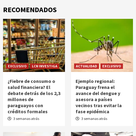
RECOMENDADOS
EXCLUSIVO
LCN INVESTIGA
ACTUALIDAD
EXCLUSIVO
¿Fiebre de consumo o
Ejemplo regional:
salud financiera? El
Paraguay frena el
debate detrás de los 2,3
avance del dengue y
millones de
asesora a países
paraguayos con
vecinos tras evitar la
créditos formales
fase epidémica
3 semanas atrás
3 semanas atrás