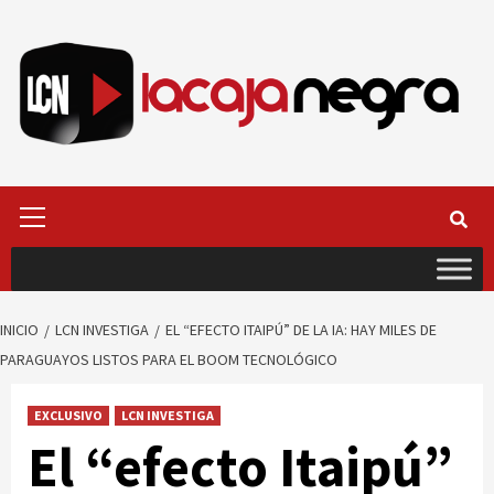
Saltar
al
contenido
Menú
primario
INICIO
LCN INVESTIGA
EL “EFECTO ITAIPÚ” DE LA IA: HAY MILES DE
PARAGUAYOS LISTOS PARA EL BOOM TECNOLÓGICO
EXCLUSIVO
LCN INVESTIGA
El “efecto Itaipú”