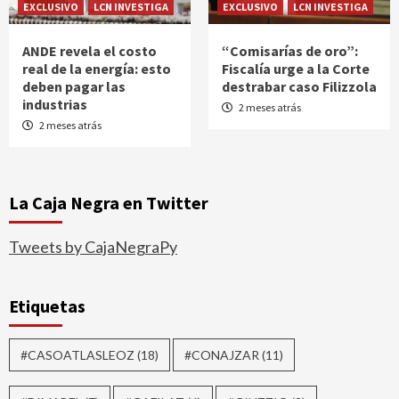
EXCLUSIVO
LCN INVESTIGA
EXCLUSIVO
LCN INVESTIGA
ANDE revela el costo
“Comisarías de oro”:
real de la energía: esto
Fiscalía urge a la Corte
deben pagar las
destrabar caso Filizzola
industrias
2 meses atrás
2 meses atrás
La Caja Negra en Twitter
Tweets by CajaNegraPy
Etiquetas
#CASOATLASLEOZ
(18)
#CONAJZAR
(11)