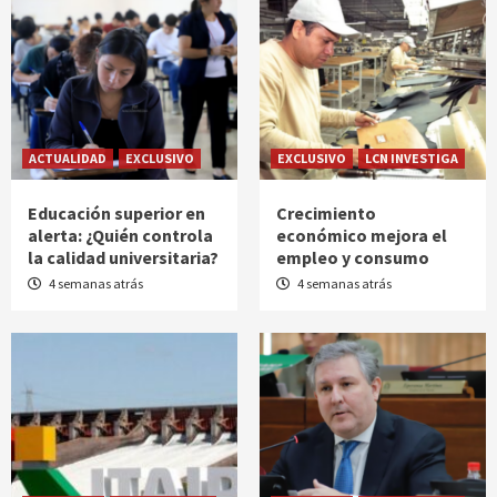
ACTUALIDAD
EXCLUSIVO
EXCLUSIVO
LCN INVESTIGA
Educación superior en
Crecimiento
alerta: ¿Quién controla
económico mejora el
la calidad universitaria?
empleo y consumo
4 semanas atrás
4 semanas atrás