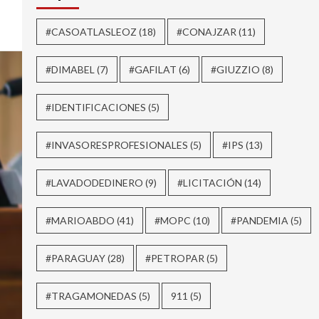
#CASOATLASLEOZ
(18)
#CONAJZAR
(11)
#DIMABEL
(7)
#GAFILAT
(6)
#GIUZZIO
(8)
#IDENTIFICACIONES
(5)
#INVASORESPROFESIONALES
(5)
#IPS
(13)
#LAVADODEDINERO
(9)
#LICITACIÓN
(14)
#MARIOABDO
(41)
#MOPC
(10)
#PANDEMIA
(5)
#PARAGUAY
(28)
#PETROPAR
(5)
#TRAGAMONEDAS
(5)
911
(5)