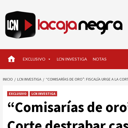
Saltar
al
contenido
EXCLUSIVO
LCN INVESTIGA
NOTAS
INICIO
LCN INVESTIGA
“COMISARÍAS DE ORO”: FISCALÍA URGE A LA CO
EXCLUSIVO
LCN INVESTIGA
“Comisarías de oro”
Corte destrabar cas