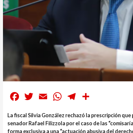
Facebook
Twitter
Email
WhatsApp
Telegram
Compartir
La fiscal Silvia González rechazó la prescripción que
senador Rafael Filizzola por el caso de las “comisarí
forma exclusiva a una “actuación abusiva del derecho