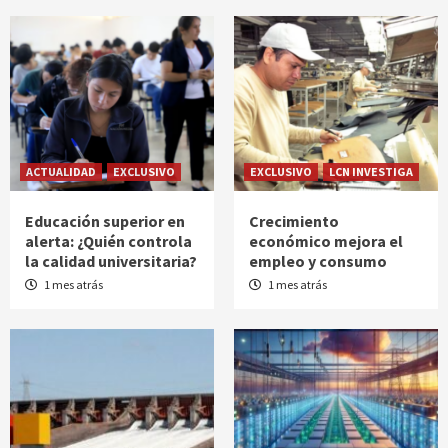
ACTUALIDAD
EXCLUSIVO
EXCLUSIVO
LCN INVESTIGA
Educación superior en
Crecimiento
alerta: ¿Quién controla
económico mejora el
la calidad universitaria?
empleo y consumo
1 mes atrás
1 mes atrás