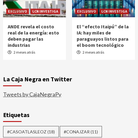
EXCLUSIVO
LCN INVESTIGA
EXCLUSIVO
LCN INVESTIGA
ANDE revela el costo
El “efecto Itaipú” de la
real de la energía: esto
IA: hay miles de
deben pagar las
paraguayos listos para
industrias
el boom tecnológico
2 meses atrás
2 meses atrás
La Caja Negra en Twitter
Tweets by CajaNegraPy
Etiquetas
#CASOATLASLEOZ
(18)
#CONAJZAR
(11)