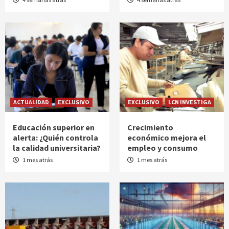
ACTUALIDAD
EXCLUSIVO
EXCLUSIVO
LCN INVESTIGA
Educación superior en
Crecimiento
alerta: ¿Quién controla
económico mejora el
la calidad universitaria?
empleo y consumo
1 mes atrás
1 mes atrás