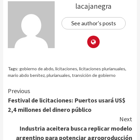
lacajanegra
See author's posts
Tags:
gobierno de abdo
,
licitaciones
,
licitaciones plurianuales
,
mario abdo benítez
,
plurianuales
,
transición de gobierno
Continue
Previous
Festival de licitaciones: Puertos usará US$
Reading
2,4 millones del dinero público
Next
Industria aceitera busca replicar modelo
argentino para potenciar agroproducción