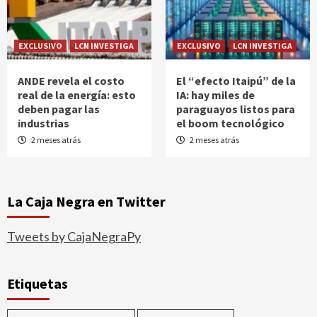
EXCLUSIVO
LCN INVESTIGA
EXCLUSIVO
LCN INVESTIGA
ANDE revela el costo
El “efecto Itaipú” de la
real de la energía: esto
IA: hay miles de
deben pagar las
paraguayos listos para
industrias
el boom tecnológico
2 meses atrás
2 meses atrás
La Caja Negra en Twitter
Tweets by CajaNegraPy
Etiquetas