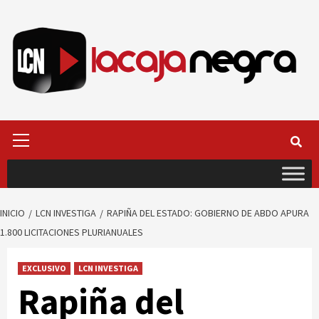
Saltar
al
contenido
Menú
primario
INICIO
LCN INVESTIGA
RAPIÑA DEL ESTADO: GOBIERNO DE ABDO APURA
1.800 LICITACIONES PLURIANUALES
EXCLUSIVO
LCN INVESTIGA
Rapiña del