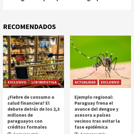
RECOMENDADOS
EXCLUSIVO
LCN INVESTIGA
ACTUALIDAD
EXCLUSIVO
¿Fiebre de consumo o
Ejemplo regional:
salud financiera? El
Paraguay frena el
debate detrás de los 2,3
avance del dengue y
millones de
asesora a países
paraguayos con
vecinos tras evitar la
créditos formales
fase epidémica
4 semanas atrás
4 semanas atrás