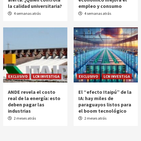
la calidad universitaria?
empleo y consumo
4 semanas atrás
4 semanas atrás
EXCLUSIVO
LCN INVESTIGA
EXCLUSIVO
LCN INVESTIGA
ANDE revela el costo
El “efecto Itaipú” de la
real de la energía: esto
IA: hay miles de
deben pagar las
paraguayos listos para
industrias
el boom tecnológico
2 meses atrás
2 meses atrás