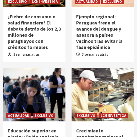
EXCLUSIVO
LCN INVESTIGA
ACTUALIDAD
EXCLUSIVO
¿Fiebre de consumo o
Ejemplo regional:
salud financiera? El
Paraguay frena el
debate detrás de los 2,3
avance del dengue y
millones de
asesora a países
paraguayos con
vecinos tras evitar la
créditos formales
fase epidémica
3 semanas atrás
3 semanas atrás
ACTUALIDAD
EXCLUSIVO
EXCLUSIVO
LCN INVESTIGA
Educación superior en
Crecimiento
alerta: ¿Quién controla
económico mejora el