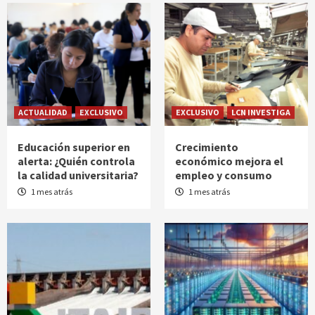
ACTUALIDAD
EXCLUSIVO
EXCLUSIVO
LCN INVESTIGA
Educación superior en
Crecimiento
alerta: ¿Quién controla
económico mejora el
la calidad universitaria?
empleo y consumo
1 mes atrás
1 mes atrás