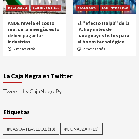
EXCLUSIVO
LCN INVESTIGA
EXCLUSIVO
LCN INVESTIGA
ANDE revela el costo
El “efecto Itaipú” de la
real de la energía: esto
IA: hay miles de
deben pagar las
paraguayos listos para
industrias
el boom tecnológico
2 meses atrás
2 meses atrás
La Caja Negra en Twitter
Tweets by CajaNegraPy
Etiquetas
#CASOATLASLEOZ
(18)
#CONAJZAR
(11)