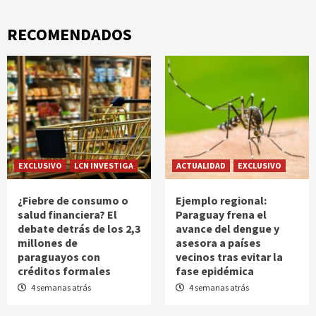
RECOMENDADOS
EXCLUSIVO
LCN INVESTIGA
ACTUALIDAD
EXCLUSIVO
¿Fiebre de consumo o
Ejemplo regional:
salud financiera? El
Paraguay frena el
debate detrás de los 2,3
avance del dengue y
millones de
asesora a países
paraguayos con
vecinos tras evitar la
créditos formales
fase epidémica
4 semanas atrás
4 semanas atrás