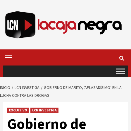
Saltar
al
contenido
Menú
primario
INICIO
LCN INVESTIGA
GOBIERNO DE MARITO, ‘APLAZADÍSIMO’ EN LA
LUCHA CONTRA LAS DROGAS
EXCLUSIVO
LCN INVESTIGA
Gobierno de