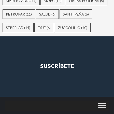
MARITO ABDO
(7)
MOPC
(14)
OBRAS PÚBLICAS
(5)
PETROPAR
(11)
SALUD
(6)
SANTI PEÑA
(6)
SEPRELAD
(14)
TSJE
(6)
ZUCCOLILLO
(10)
SUSCRÍBETE