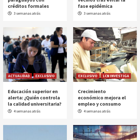
créditos formales
fase epidémica
3 semanas atrás
3 semanas atrás
ACTUALIDAD
EXCLUSIVO
EXCLUSIVO
LCN INVESTIGA
Educación superior en
Crecimiento
alerta: ¿Quién controla
económico mejora el
la calidad universitaria?
empleo y consumo
4 semanas atrás
4 semanas atrás