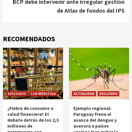
BCP debe intervenir ante irregular gestión
de Atlas de fondos del IPS
RECOMENDADOS
EXCLUSIVO
LCN INVESTIGA
ACTUALIDAD
EXCLUSIVO
¿Fiebre de consumo o
Ejemplo regional:
salud financiera? El
Paraguay frena el
debate detrás de los 2,3
avance del dengue y
millones de
asesora a países
paraguayos con
vecinos tras evitar la