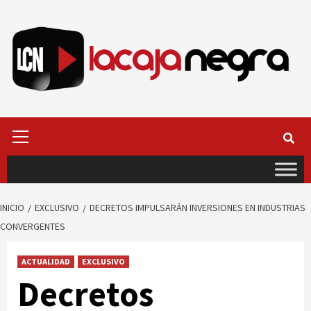
Saltar
al
contenido
Menú
primario
INICIO
EXCLUSIVO
DECRETOS IMPULSARÁN INVERSIONES EN INDUSTRIAS
CONVERGENTES
ACTUALIDAD
EXCLUSIVO
Decretos