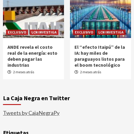
EXCLUSIVO
LCN INVESTIGA
EXCLUSIVO
LCN INVESTIGA
ANDE revela el costo
El “efecto Itaipú” de la
real de la energía: esto
IA: hay miles de
deben pagar las
paraguayos listos para
industrias
el boom tecnológico
2 meses atrás
2 meses atrás
La Caja Negra en Twitter
Tweets by CajaNegraPy
Etiquetas