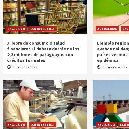
EXCLUSIVO
LCN INVESTIGA
ACTUALIDAD
EXC
¿Fiebre de consumo o salud
Ejemplo region
financiera? El debate detrás de los
avance del den
2,3 millones de paraguayos con
países vecinos 
créditos formales
epidémica
3 semanas atrás
3 semanas atrás
EXCLUSIVO
LCN INVESTIGA
EXCLUSIVO
LCN 