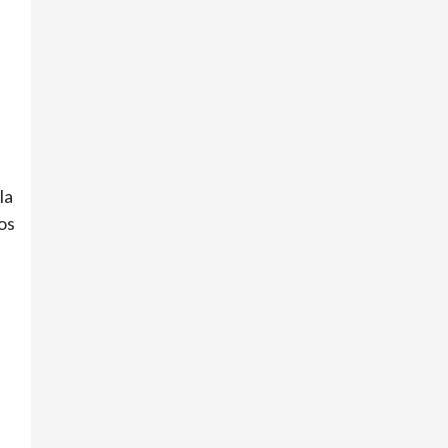
la
os