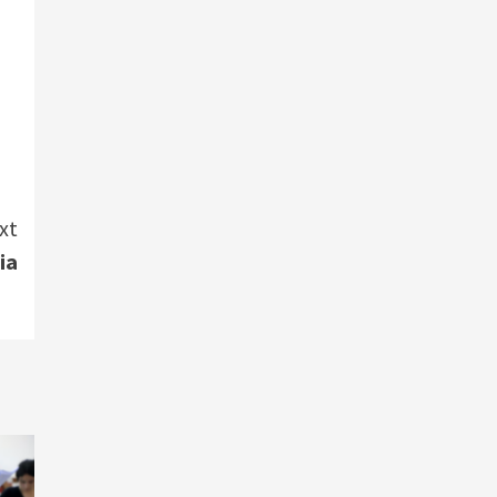
xt
ia