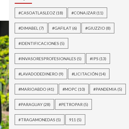
#CASOATLASLEOZ
(18)
#CONAJZAR
(11)
#DIMABEL
(7)
#GAFILAT
(6)
#GIUZZIO
(8)
#IDENTIFICACIONES
(5)
#INVASORESPROFESIONALES
(5)
#IPS
(13)
#LAVADODEDINERO
(9)
#LICITACIÓN
(14)
#MARIOABDO
(41)
#MOPC
(10)
#PANDEMIA
(5)
#PARAGUAY
(28)
#PETROPAR
(5)
#TRAGAMONEDAS
(5)
911
(5)