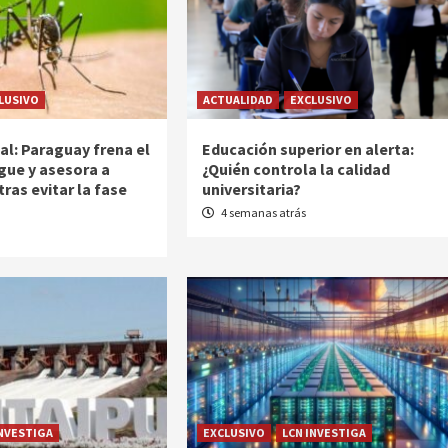
LUSIVO
ACTUALIDAD
EXCLUSIVO
al: Paraguay frena el
Educación superior en alerta:
gue y asesora a
¿Quién controla la calidad
tras evitar la fase
universitaria?
4 semanas atrás
INVESTIGA
EXCLUSIVO
LCN INVESTIGA