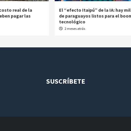
costo real de la
El “efecto Itaipú” de la IA: hay mi
deben pagar las
de paraguayos listos para el boo
tecnológico
2 meses atrás
SUSCRÍBETE