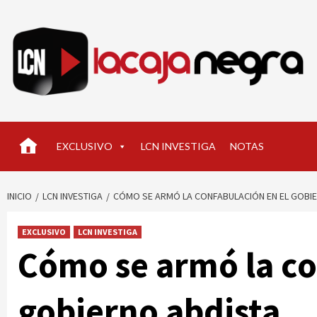
Saltar
al
contenido
EXCLUSIVO
LCN INVESTIGA
NOTAS
INICIO
LCN INVESTIGA
CÓMO SE ARMÓ LA CONFABULACIÓN EN EL GOBI
EXCLUSIVO
LCN INVESTIGA
Cómo se armó la co
gobierno abdista