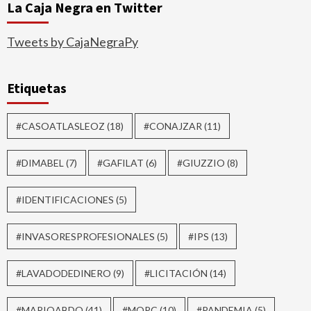
La Caja Negra en Twitter
Tweets by CajaNegraPy
Etiquetas
#CASOATLASLEOZ
(18)
#CONAJZAR
(11)
#DIMABEL
(7)
#GAFILAT
(6)
#GIUZZIO
(8)
#IDENTIFICACIONES
(5)
#INVASORESPROFESIONALES
(5)
#IPS
(13)
#LAVADODEDINERO
(9)
#LICITACIÓN
(14)
#MARIOABDO
(41)
#MOPC
(10)
#PANDEMIA
(5)