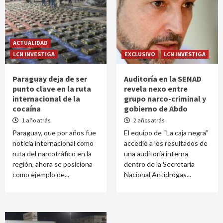
ACTUALIDAD
LCN INVESTIGA
EXCLUSIVO
LCN INVESTIGA
Paraguay deja de ser
Auditoría en la SENAD
punto clave en la ruta
revela nexo entre
internacional de la
grupo narco-criminal y
cocaína
gobierno de Abdo
1 año atrás
2 años atrás
Paraguay, que por años fue
El equipo de “La caja negra”
noticia internacional como
accedió a los resultados de
ruta del narcotráfico en la
una auditoría interna
región, ahora se posiciona
dentro de la Secretaría
como ejemplo de...
Nacional Antidrogas...