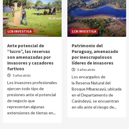
LCN INVESTIGA
LCN INVESTIGA
Ante potencial de
Patrimonio del
“lucro”, las reservas
Paraguay, amenazado
son amenazadas por
por inescrupulosos
invasores y cazadores
líderes de invasores
furtivos
5 años atrás
5 años atrás
Los encargados de
Los invasores profesionales
la Reserva Natural del
ejercen todo tipo de
Bosque Mbaracayú, ubicada
presiones ante el potencial
en el Departamento de
de negocio que
Canindeyú, se encuentran
representan algunas
en vilo ante el riesgo de...
extensiones de tierras en...