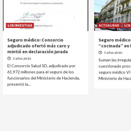
LCN INVESTIGA
ACTUALIDAD
LCN
Seguro médico: Consorcio
Seguro médico 
adjudicado ofertó más caro y
“cocinada” en l
mintió en declaración jurada
3 años atrás
3 años atrás
Suman las irregul
El Consorcio Salud SD, adjudicado por
cuestionado proces
61.972 millones para el seguro de los
seguro médico VIP
funcionarios del Ministerio de Hacienda,
Ministerio de Haci
presentó la...