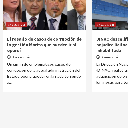
EXCLUSIVO
EXCLUSIVO
El rosario de casos de corrupción de
DINAC descalif
la gestión Marito que pueden ir al
adjudica licita
opareí
inhabilitada
4 años atrás
4 años atrás
Un sinfín de emblemáticos casos de
La Dirección Naci
corrupción de la actual administración del
(DINAC) realizó un
Estado podría quedar en la nada teniendo
adquisición de pi
a...
luminosas para tor