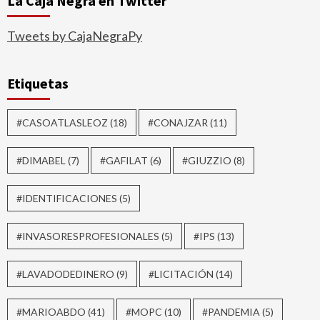
La Caja Negra en Twitter
Tweets by CajaNegraPy
Etiquetas
#CASOATLASLEOZ
(18)
#CONAJZAR
(11)
#DIMABEL
(7)
#GAFILAT
(6)
#GIUZZIO
(8)
#IDENTIFICACIONES
(5)
#INVASORESPROFESIONALES
(5)
#IPS
(13)
#LAVADODEDINERO
(9)
#LICITACIÓN
(14)
#MARIOABDO
(41)
#MOPC
(10)
#PANDEMIA
(5)