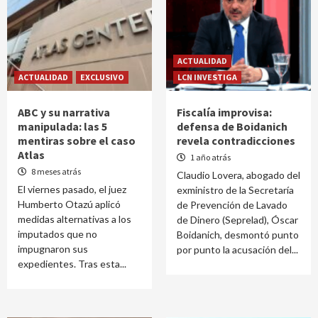
ACTUALIDAD
ACTUALIDAD
EXCLUSIVO
LCN INVESTIGA
ABC y su narrativa
Fiscalía improvisa:
manipulada: las 5
defensa de Boidanich
mentiras sobre el caso
revela contradicciones
Atlas
1 año atrás
8 meses atrás
Claudio Lovera, abogado del
El viernes pasado, el juez
exministro de la Secretaría
Humberto Otazú aplicó
de Prevención de Lavado
medidas alternativas a los
de Dinero (Seprelad), Óscar
imputados que no
Boidanich, desmontó punto
impugnaron sus
por punto la acusación del...
expedientes. Tras esta...