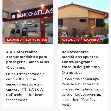
EXCLUSIVO
LCN INVESTIGA
ACTUALIDAD
EXCLUSIVO
ABC Color realiza
Boicoteadores
ataque mediático para
mediáticos apuntan
proteger al Banco Atlas
contra programa
estrella del gobierno
1 año atrás
2 años atrás
En las últimas semanas, el
El Gobierno de Santiago
diario ABC Color se
Peña se encuentra en el
empecinó en atacar a la
proceso de implementación
empresa ITTI S.A.E.C.A.,
de su ambicioso programa
realizando publicaciones
habitacional "Che Róga
tendenciosas...
Porã",...