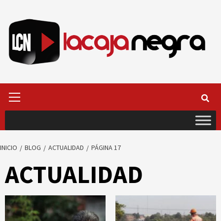
Saltar
al
contenido
Menú
primario
INICIO
BLOG
ACTUALIDAD
PÁGINA 17
ACTUALIDAD