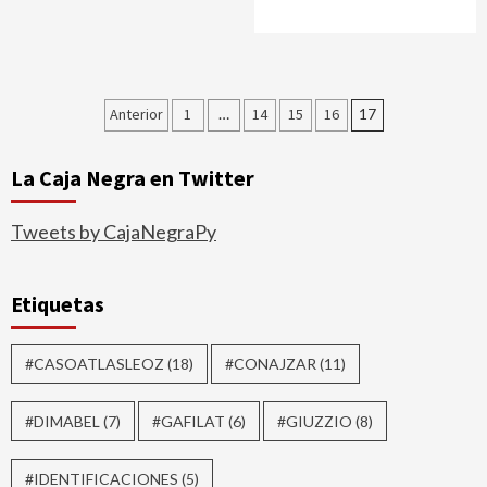
Paginación
Anterior
1
…
14
15
16
17
de
La Caja Negra en Twitter
entradas
Tweets by CajaNegraPy
Etiquetas
#CASOATLASLEOZ
(18)
#CONAJZAR
(11)
#DIMABEL
(7)
#GAFILAT
(6)
#GIUZZIO
(8)
#IDENTIFICACIONES
(5)